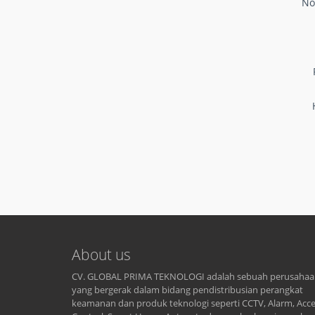
No
About us
CV. GLOBAL PRIMA TEKNOLOGI adalah sebuah perusaha
yang bergerak dalam bidang pendistribusian perangkat
keamanan dan produk teknologi seperti CCTV, Alarm, Acc