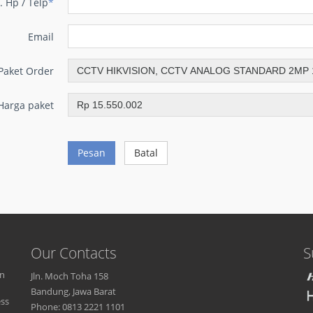
. Hp / Telp
*
Email
Paket Order
Harga paket
Pesan
Batal
Our Contacts
S
an
Jln. Moch Toha 158
Bandung, Jawa Barat
ess
Phone: 0813 2221 1101