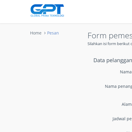
Form peme
Home
Pesan
Silahkan isi form beriku
Data pelangga
Nama
Nama penan
Alam
Jadwal p