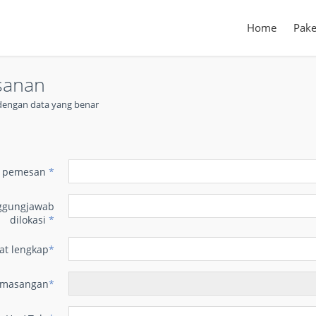
Home
Pake
sanan
t dengan data yang benar
n
 pemesan
*
ggungjawab
dilokasi
*
at lengkap
*
emasangan
*