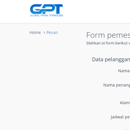
Form peme
Home
Pesan
Silahkan isi form beriku
Data pelangga
Nama
Nama penan
Alam
Jadwal p