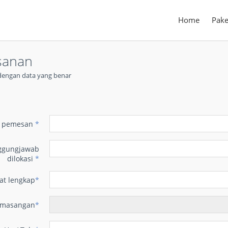
Home
Pake
sanan
t dengan data yang benar
n
 pemesan
*
ggungjawab
dilokasi
*
at lengkap
*
emasangan
*