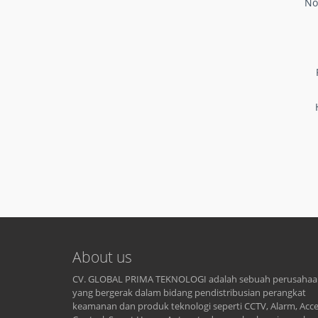
No
About us
CV. GLOBAL PRIMA TEKNOLOGI adalah sebuah perusaha
yang bergerak dalam bidang pendistribusian perangkat
keamanan dan produk teknologi seperti CCTV, Alarm, Acc