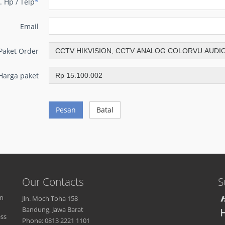
. Hp / Telp
*
Email
Paket Order
Harga paket
Pesan
Batal
Our Contacts
S
an
Jln. Moch Toha 158
Bandung, Jawa Barat
ess
Phone: 0813 2221 1101