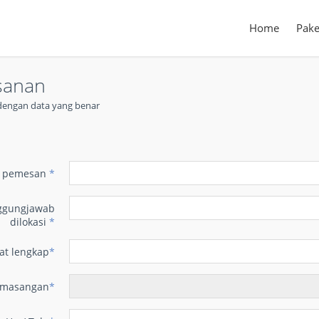
Home
Pake
sanan
t dengan data yang benar
n
 pemesan
*
ggungjawab
dilokasi
*
at lengkap
*
emasangan
*