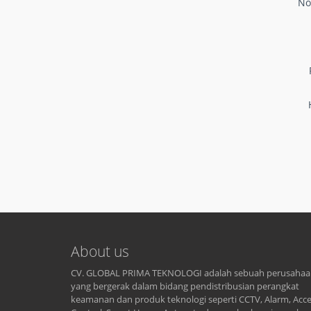
No
About us
CV. GLOBAL PRIMA TEKNOLOGI adalah sebuah perusaha
yang bergerak dalam bidang pendistribusian perangkat
keamanan dan produk teknologi seperti CCTV, Alarm, Acc