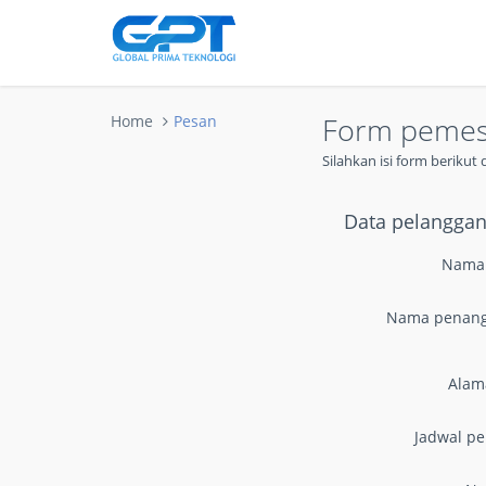
Form peme
Home
Pesan
Silahkan isi form beriku
Data pelangga
Nama
Nama penan
Alam
Jadwal p