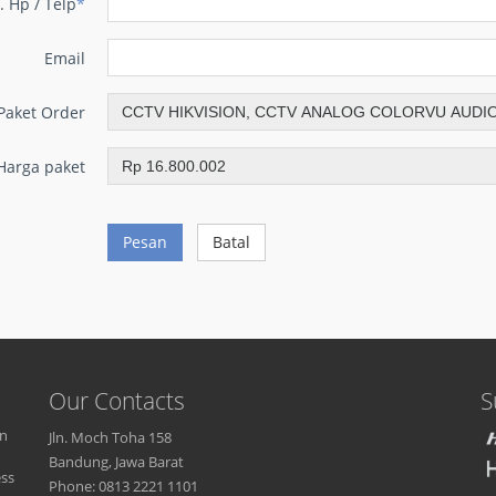
. Hp / Telp
*
Email
Paket Order
Harga paket
Pesan
Batal
Our Contacts
S
an
Jln. Moch Toha 158
Bandung, Jawa Barat
ess
Phone: 0813 2221 1101