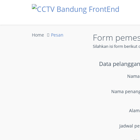
Form peme
Home
Pesan
Silahkan isi form beriku
Data pelangga
Nama
Nama penan
Alam
Jadwal p