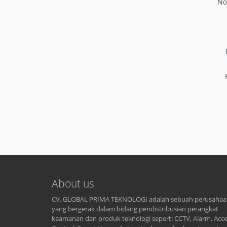
No
About us
CV. GLOBAL PRIMA TEKNOLOGI adalah sebuah perusaha
yang bergerak dalam bidang pendistribusian perangkat
keamanan dan produk teknologi seperti CCTV, Alarm, Acc