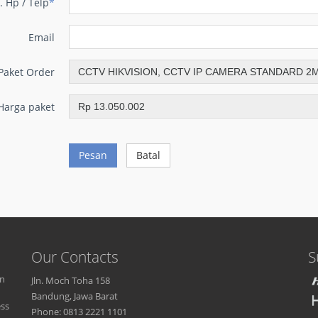
. Hp / Telp
*
Email
Paket Order
Harga paket
Pesan
Batal
Our Contacts
S
an
Jln. Moch Toha 158
Bandung, Jawa Barat
ess
Phone: 0813 2221 1101