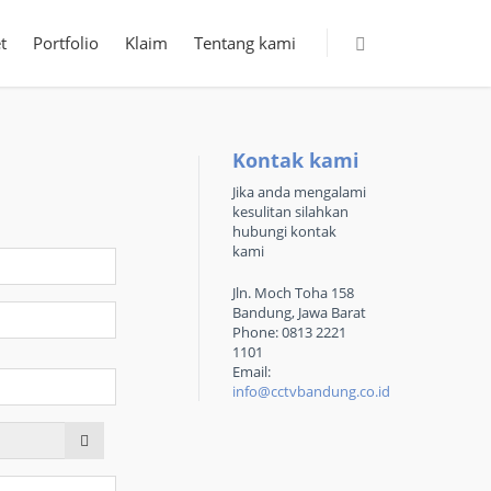
t
Portfolio
Klaim
Tentang kami
Kontak kami
Jika anda mengalami
kesulitan silahkan
hubungi kontak
kami
Jln. Moch Toha 158
Bandung, Jawa Barat
Phone: 0813 2221
1101
Email:
info@cctvbandung.co.id