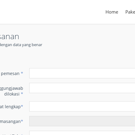
Home
Pake
sanan
t dengan data yang benar
n
 pemesan
*
ggungjawab
dilokasi
*
at lengkap
*
emasangan
*