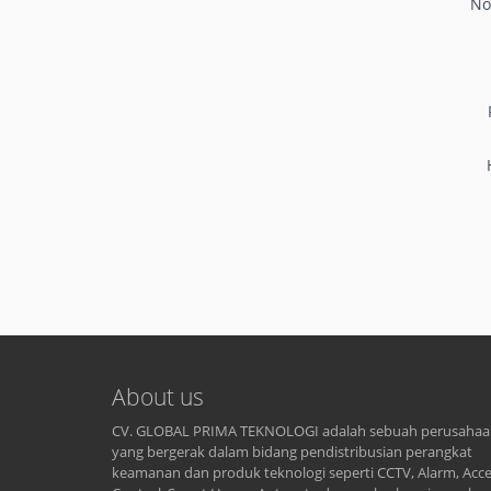
No
About us
CV. GLOBAL PRIMA TEKNOLOGI adalah sebuah perusaha
yang bergerak dalam bidang pendistribusian perangkat
keamanan dan produk teknologi seperti CCTV, Alarm, Acc