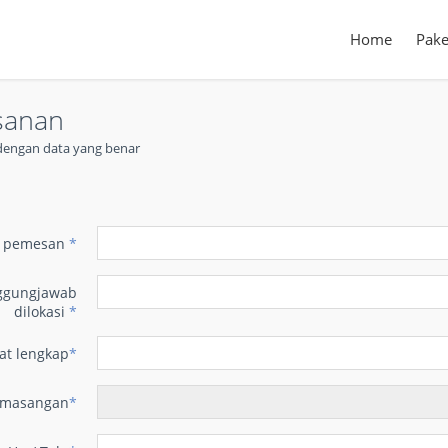
Home
Pake
sanan
t dengan data yang benar
n
 pemesan
*
ggungjawab
dilokasi
*
at lengkap
*
emasangan
*