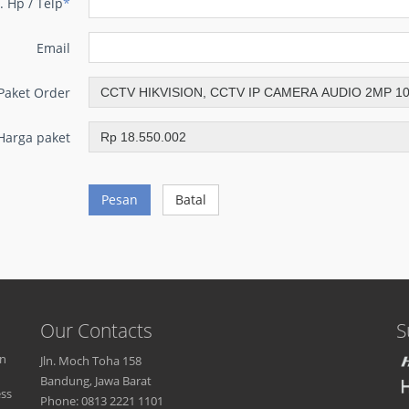
. Hp / Telp
*
Email
Paket Order
Harga paket
Pesan
Batal
Our Contacts
S
an
Jln. Moch Toha 158
Bandung, Jawa Barat
ess
Phone: 0813 2221 1101