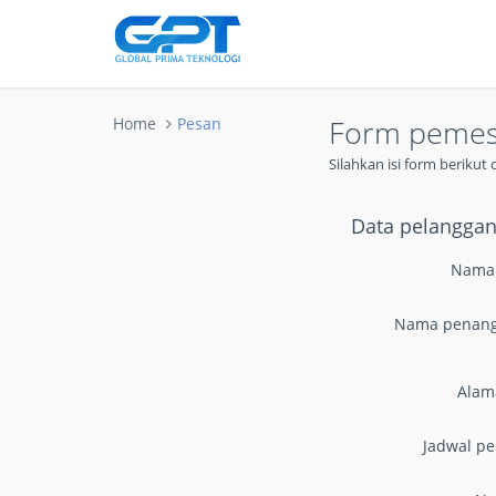
Form peme
Home
Pesan
Silahkan isi form beriku
Data pelangga
Nama
Nama penan
Alam
Jadwal p