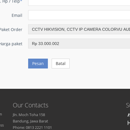
. Hp / Telp
*
Email
Paket Order
Harga paket
Pesan
Batal
Our Contacts
S
an
Jln. Moch Toha 158
Bandung, Jawa Barat
ess
Phone: 0813 2221 1101