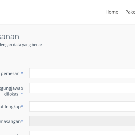
Home
Pake
sanan
t dengan data yang benar
n
 pemesan
*
ggungjawab
dilokasi
*
at lengkap
*
emasangan
*