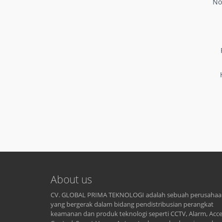
No
About us
CV. GLOBAL PRIMA TEKNOLOGI adalah sebuah perusaha
yang bergerak dalam bidang pendistribusian perangkat
keamanan dan produk teknologi seperti CCTV, Alarm, Acc