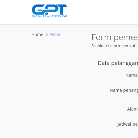
Form peme
Home
Pesan
Silahkan isi form beriku
Data pelangga
Nama
Nama penan
Alam
Jadwal p