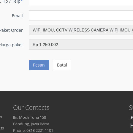
. Hp / Telp
*
Email
Paket Order
Harga paket
Pesan
Batal
Our Contacts
S
an
Jln. Moch Toha 158
Bandung, Jawa Barat
ess
Phone: 0813 2221 1101