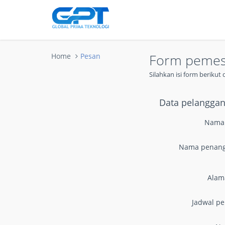
Form peme
Home
Pesan
Silahkan isi form beriku
Data pelangga
Nama
Nama penan
Alam
Jadwal p