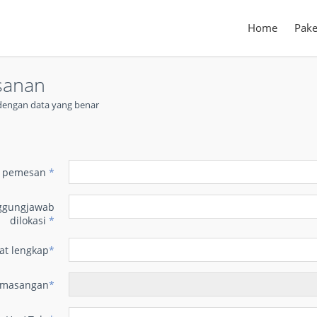
Home
Pake
sanan
t dengan data yang benar
n
 pemesan
*
ggungjawab
dilokasi
*
at lengkap
*
emasangan
*