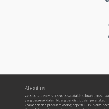
No
About us
CV. GLOBAL PRIMA TEKNOLOGI adalah sebuah perusaha
yang bergerak dalam bidang pendistribusian perangkat
keamanan dan produk teknologi seperti CCTV, Alarm, Acc