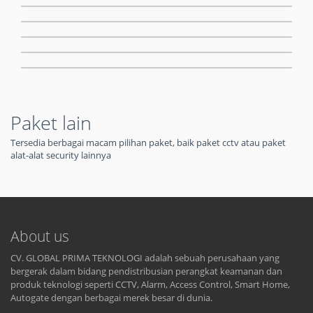
Paket lain
Tersedia berbagai macam pilihan paket, baik paket cctv atau paket
alat-alat security lainnya
About us
CV. GLOBAL PRIMA TEKNOLOGI adalah sebuah perusahaan yang
bergerak dalam bidang pendistribusian perangkat keamanan dan
produk teknologi seperti CCTV, Alarm, Access Control, Smart Home,
Autogate dengan berbagai merek besar di dunia.