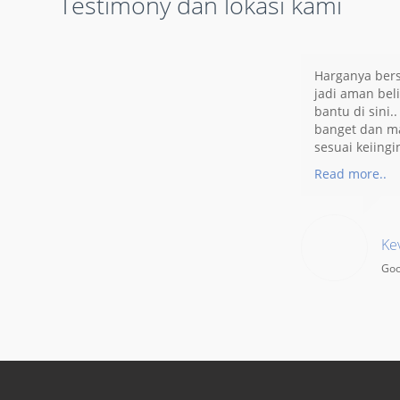
Testimony dan lokasi kami
Harganya bersa
PERLU SISTEM KEA
jadi aman beli
bantu di sini.
banget dan ma
sesuai keiingi
N ANDA
Read more..
Ke
Goo