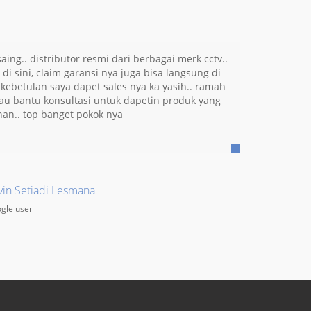
ing.. distributor resmi dari berbagai merk cctv..
MANAN?
 di sini, claim garansi nya juga bisa langsung di
. kebetulan saya dapet sales nya ka yasih.. ramah
u bantu konsultasi untuk dapetin produk yang
nan.. top banget pokok nya
vin Setiadi Lesmana
gle user