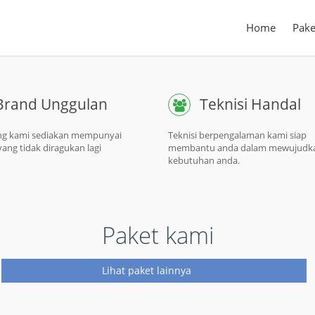
Home
Pake
Brand Unggulan
Teknisi Handal
ng kami sediakan mempunyai
Teknisi berpengalaman kami siap
yang tidak diragukan lagi
membantu anda dalam mewujudk
kebutuhan anda.
Paket kami
Lihat paket lainnya