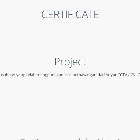
GLOBAL PRIMA
CERTIFICATE
TEKNOLOGI
THIS IS WHAT YOU WERE LOOKING FOR
Project
usahaan yang telah menggunakan jasa pemasangan dari Anyar CCTV / CV. G