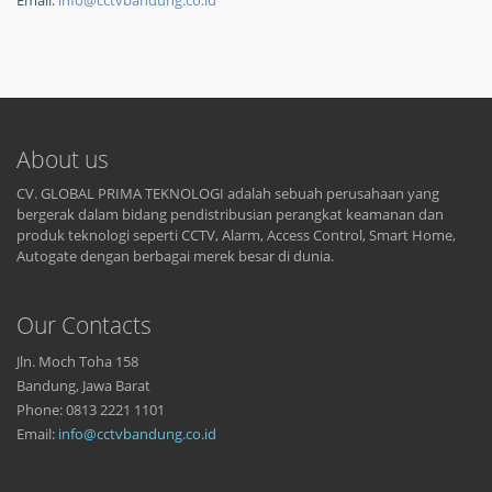
Email:
info@cctvbandung.co.id
About us
CV. GLOBAL PRIMA TEKNOLOGI adalah sebuah perusahaan yang
bergerak dalam bidang pendistribusian perangkat keamanan dan
produk teknologi seperti CCTV, Alarm, Access Control, Smart Home,
Autogate dengan berbagai merek besar di dunia.
Our Contacts
Jln. Moch Toha 158
Bandung, Jawa Barat
Phone: 0813 2221 1101
Email:
info@cctvbandung.co.id